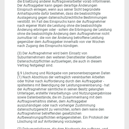
die Ersetzung anderer Auftragsverarbeiter vorab informieren.
Der Auftraggeber kann gegen derartige Änderungen
Einspruch einlegen, wenn aus seiner Sicht begründete
Anhaltspunkte dafür bestehen, dass die beabsichtigte
Auslagerung gegen datenschutzrechtliche Bestimmungen
verstößt. Im Fall des Einspruchs kann der Auftragnehmer
nach eigener Wahl die Leistung ohne die beabsichtigte
Änderung erbringen oder - sofern die Erbringung der Leistung
ohne die beabsichtigte Änderung dem Auftragnehmer nicht
zumutbar ist - die von der Änderung betroffene Leistung
gegenüber dem Auftraggeber innerhalb von vier Wochen
nach Zugang des Einspruchs kündigen.
(3) Der Auftragnehmer wird beim Einsatz von
Subunternehmern den weiteren Dienstleister dieselben
Datenschutzpflichten aufzuerlegen, die auch in diesem
Vertrag festgelegt sind.
§ 9 Löschung und Rückgabe von personenbezogenen Daten
(1) Nach Abschluss der vertraglich vereinbarten Arbeiten
oder früher nach Aufforderung durch den Auftraggeber -
spätestens mit Beendigung der Leistungsvereinbarung - hat
der Auftragnehmer sämtliche in seinen Besitz gelangten
Unterlagen, erstellte Verarbeitungs- und Nutzungsergebnisse
sowie Datenbestände, die im Zusammenhang mit dem
Auftragsverhältnis stehen, dem Auftraggeber
auszuhändigen oder nach vorheriger Zustimmung
datenschutzgerecht zu vernichten, sofern dem keine den
Auftragnehmer betreffenden gesetzlichen
Aufbewahrungspflichten entgegenstehen. Ein Protokoll der
Löschung ist auf Anforderung vorzulegen.
(2) Dokumentationen, die dem Nachweis der auftrags- und