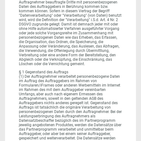
Auftragnehmer beauftragte Dritte mit personenbezogenen
Daten des Auftraggebers in Berührung kommen bzw.
kommen können. Sofern in diesem Vertrag der Begriff
"Datenverarbeitung" oder "Verarbeitung" (von Daten) benutzt
wird, wird die Definition der "Verarbeitung" i.S.d. Art. 4 Nr. 2
DSGVO zugrunde gelegt. Damit ist demnach jeder mit oder
ohne Hilfe automatisierter Verfahren ausgeführter Vorgang
oder jede solche Vorgangsreihe im Zusammenhang mit
personenbezogenen Daten wie das Erheben, das Erfassen,
die Organisation, das Ordnen, die Speicherung, die
Anpassung oder Veränderung, das Auslesen, das Abfragen,
die Verwendung, die Offenlegung durch Übermittlung,
Verbreitung oder eine andere Form der Bereitstellung, den
Abgleich oder die Verknüpfung, die Einschränkung, das
Löschen oder die Vernichtung gemeint.
§ 1 Gegenstand des Auftrags
(1) Der Auftragnehmer verarbeitet personenbezogene Daten
im Auftrag des Auftraggebers im Rahmen von
Formularen/iFrames oder anderen Werbemitteln im Internet
im Rahmen des mit dem Auftraggeber vereinbarten
Umfangs, aber auch nach eigenem Ermessen des
Auftragnehmers, soweit in den geltenden AGB des
Auftraggebers nichts anderes geregelt ist. Gegenstand des
Auftrags ist tatsächlich die originäre Verarbeitung von
personenbezogenen Daten durch den Auftragnehmer. Bei der
Leistungserbringung des Auftragnehmers als
Datensatzbeschaffer bezüglich des im Partnerprogramm
jeweilig angebotenen Produktes, werden die Datensätze über
das Partnerprogramm verarbeitet und unmittelbar beim
Auftraggeber, oder aber bei einem seiner Auftraggeber,
gespeichert und weiterverarbeitet. Die Datensätze werden