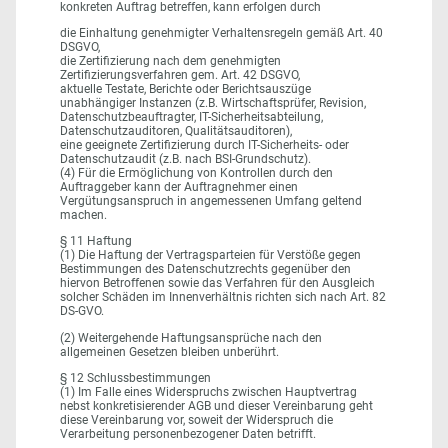
konkreten Auftrag betreffen, kann erfolgen durch
die Einhaltung genehmigter Verhaltensregeln gemäß Art. 40
DSGVO,
die Zertifizierung nach dem genehmigten
Zertifizierungsverfahren gem. Art. 42 DSGVO,
aktuelle Testate, Berichte oder Berichtsauszüge
unabhängiger Instanzen (z.B. Wirtschaftsprüfer, Revision,
Datenschutzbeauftragter, IT-Sicherheitsabteilung,
Datenschutzauditoren, Qualitätsauditoren),
eine geeignete Zertifizierung durch IT-Sicherheits- oder
Datenschutzaudit (z.B. nach BSI-Grundschutz).
(4) Für die Ermöglichung von Kontrollen durch den
Auftraggeber kann der Auftragnehmer einen
Vergütungsanspruch in angemessenen Umfang geltend
machen.
§ 11 Haftung
(1) Die Haftung der Vertragsparteien für Verstöße gegen
Bestimmungen des Datenschutzrechts gegenüber den
hiervon Betroffenen sowie das Verfahren für den Ausgleich
solcher Schäden im Innenverhältnis richten sich nach Art. 82
DS-GVO.
(2) Weitergehende Haftungsansprüche nach den
allgemeinen Gesetzen bleiben unberührt.
§ 12 Schlussbestimmungen
(1) Im Falle eines Widerspruchs zwischen Hauptvertrag
nebst konkretisierender AGB und dieser Vereinbarung geht
diese Vereinbarung vor, soweit der Widerspruch die
Verarbeitung personenbezogener Daten betrifft.