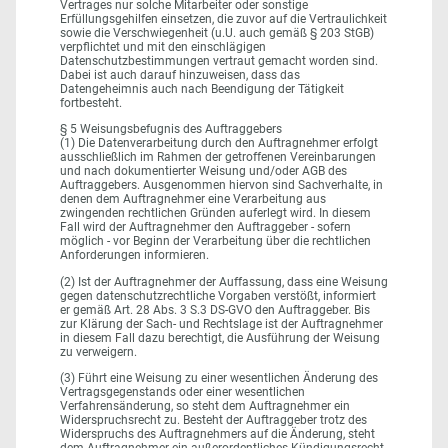
Vertrages nur solche Mitarbeiter oder sonstige
Erfüllungsgehilfen einsetzen, die zuvor auf die Vertraulichkeit
sowie die Verschwiegenheit (u.U. auch gemäß § 203 StGB)
verpflichtet und mit den einschlägigen
Datenschutzbestimmungen vertraut gemacht worden sind.
Dabei ist auch darauf hinzuweisen, dass das
Datengeheimnis auch nach Beendigung der Tätigkeit
fortbesteht.
§ 5 Weisungsbefugnis des Auftraggebers
(1) Die Datenverarbeitung durch den Auftragnehmer erfolgt
ausschließlich im Rahmen der getroffenen Vereinbarungen
und nach dokumentierter Weisung und/oder AGB des
Auftraggebers. Ausgenommen hiervon sind Sachverhalte, in
denen dem Auftragnehmer eine Verarbeitung aus
zwingenden rechtlichen Gründen auferlegt wird. In diesem
Fall wird der Auftragnehmer den Auftraggeber - sofern
möglich - vor Beginn der Verarbeitung über die rechtlichen
Anforderungen informieren.
(2) Ist der Auftragnehmer der Auffassung, dass eine Weisung
gegen datenschutzrechtliche Vorgaben verstößt, informiert
er gemäß Art. 28 Abs. 3 S.3 DS-GVO den Auftraggeber. Bis
zur Klärung der Sach- und Rechtslage ist der Auftragnehmer
in diesem Fall dazu berechtigt, die Ausführung der Weisung
zu verweigern.
(3) Führt eine Weisung zu einer wesentlichen Änderung des
Vertragsgegenstands oder einer wesentlichen
Verfahrensänderung, so steht dem Auftragnehmer ein
Widerspruchsrecht zu. Besteht der Auftraggeber trotz des
Widerspruchs des Auftragnehmers auf die Änderung, steht
dem Auftragnehmer ein außerordentliches Kündigungsrecht