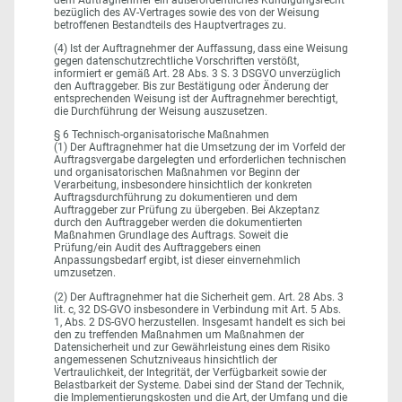
bezüglich des AV-Vertrages sowie des von der Weisung
betroffenen Bestandteils des Hauptvertrages zu.
(4) Ist der Auftragnehmer der Auffassung, dass eine Weisung
gegen datenschutzrechtliche Vorschriften verstößt,
informiert er gemäß Art. 28 Abs. 3 S. 3 DSGVO unverzüglich
den Auftraggeber. Bis zur Bestätigung oder Änderung der
entsprechenden Weisung ist der Auftragnehmer berechtigt,
die Durchführung der Weisung auszusetzen.
§ 6 Technisch-organisatorische Maßnahmen
(1) Der Auftragnehmer hat die Umsetzung der im Vorfeld der
Auftragsvergabe dargelegten und erforderlichen technischen
und organisatorischen Maßnahmen vor Beginn der
Verarbeitung, insbesondere hinsichtlich der konkreten
Auftragsdurchführung zu dokumentieren und dem
Auftraggeber zur Prüfung zu übergeben. Bei Akzeptanz
durch den Auftraggeber werden die dokumentierten
Maßnahmen Grundlage des Auftrags. Soweit die
Prüfung/ein Audit des Auftraggebers einen
Anpassungsbedarf ergibt, ist dieser einvernehmlich
umzusetzen.
(2) Der Auftragnehmer hat die Sicherheit gem. Art. 28 Abs. 3
lit. c, 32 DS-GVO insbesondere in Verbindung mit Art. 5 Abs.
1, Abs. 2 DS-GVO herzustellen. Insgesamt handelt es sich bei
den zu treffenden Maßnahmen um Maßnahmen der
Datensicherheit und zur Gewährleistung eines dem Risiko
angemessenen Schutzniveaus hinsichtlich der
Vertraulichkeit, der Integrität, der Verfügbarkeit sowie der
Belastbarkeit der Systeme. Dabei sind der Stand der Technik,
die Implementierungskosten und die Art, der Umfang und die