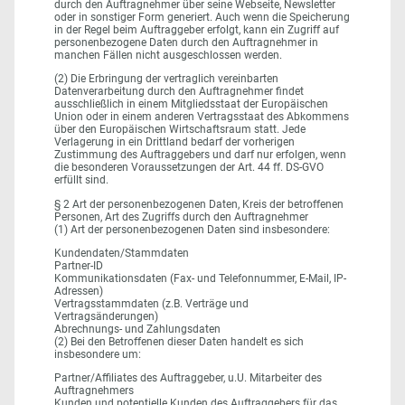
durch den Auftragnehmer über seine Webseite, Newsletter
oder in sonstiger Form generiert. Auch wenn die Speicherung
in der Regel beim Auftraggeber erfolgt, kann ein Zugriff auf
personenbezogene Daten durch den Auftragnehmer in
manchen Fällen nicht ausgeschlossen werden.
(2) Die Erbringung der vertraglich vereinbarten
Datenverarbeitung durch den Auftragnehmer findet
ausschließlich in einem Mitgliedsstaat der Europäischen
Union oder in einem anderen Vertragsstaat des Abkommens
über den Europäischen Wirtschaftsraum statt. Jede
Verlagerung in ein Drittland bedarf der vorherigen
Zustimmung des Auftraggebers und darf nur erfolgen, wenn
die besonderen Voraussetzungen der Art. 44 ff. DS-GVO
erfüllt sind.
§ 2 Art der personenbezogenen Daten, Kreis der betroffenen
Personen, Art des Zugriffs durch den Auftragnehmer
(1) Art der personenbezogenen Daten sind insbesondere:
Kundendaten/Stammdaten
Partner-ID
Kommunikationsdaten (Fax- und Telefonnummer, E-Mail, IP-
Adressen)
Vertragsstammdaten (z.B. Verträge und
Vertragsänderungen)
Abrechnungs- und Zahlungsdaten
(2) Bei den Betroffenen dieser Daten handelt es sich
insbesondere um:
Partner/Affiliates des Auftraggeber, u.U. Mitarbeiter des
Auftragnehmers
Kunden und potentielle Kunden des Auftraggebers für das